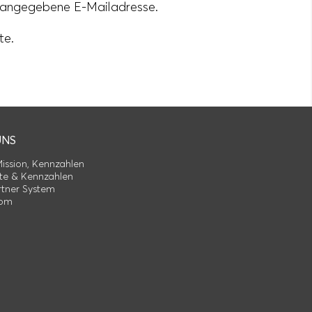
n angegebene E-Mailadresse.
te.
UNS
Mission, Kennzahlen
te & Kennzahlen
tner System
om