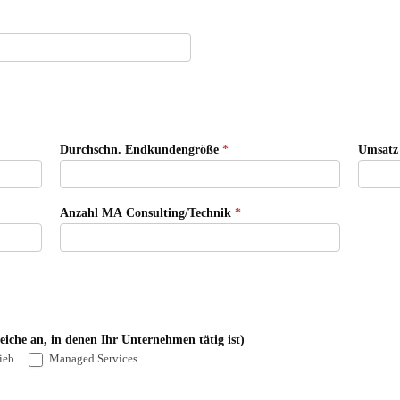
Durchschn. Endkundengröße
*
Umsatz 
Anzahl MA Consulting/Technik
*
eiche an, in denen Ihr Unternehmen tätig ist)
ieb
Managed Services